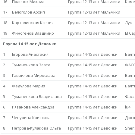
16
Поленок Михаил
Группа 12-13 лет Мальчики
Коме
17
Белоголов Архип
Группа 12-13 лет Мальчики
18
Картолинская Ксения
Группа 12-13 лет Мальчики
Луч
19
Финогенов Владимир
Группа 12-13 лет Мальчики
El Ca
Группа 14-15 лет Девочки
1
Егорова Анастасия
Группа 14-15 лет Девочки
Балт
2
Туманенкова Злата
Группа 14-15 лет Девочки
ФАСС
3
Гаврилова Мирослава
Группа 14-15 лет Девочки
Балт
4
Федулова Мария
Группа 14-15 лет Девочки
Балт
5
Туманенкова Владислава
Группа 14-15 лет Девочки
Фасс
6
Рязанова Александра
Группа 14-15 лет Девочки
lu4
7
Чепурина Кристина
Группа 14-15 лет Девочки
Дюсш
8
Петрова-Кулакова Ольга
Группа 14-15 лет Девочки
Sher’