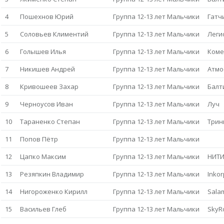
4
Пошехнов Юрий
Группа 12-13 лет Мальчики
Гатч
5
Соловьев Климентий
Группа 12-13 лет Мальчики
Леги
6
Голышев Илья
Группа 12-13 лет Мальчики
Коме
7
Никишев Андрей
Группа 12-13 лет Мальчики
Атмо
8
Кривошеев Захар
Группа 12-13 лет Мальчики
Балт
9
Черноусов Иван
Группа 12-13 лет Мальчики
Луч
10
Тараненко Степан
Группа 12-13 лет Мальчики
Трин
11
Попов Пётр
Группа 12-13 лет Мальчики
12
Цапко Максим
Группа 12-13 лет Мальчики
НИТ
13
Резяпкин Владимир
Группа 12-13 лет Мальчики
Inkor
14
Нигороженко Кирилл
Группа 12-13 лет Мальчики
Sala
15
Васильев Глеб
Группа 12-13 лет Мальчики
SkyR