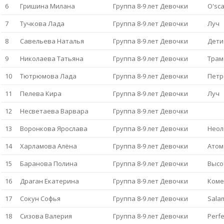
6
Гришина Милана
Группа 8-9 лет Девочки
O'sca
7
Тучкова Лада
Группа 8-9 лет Девочки
Луч
8
Савельева Наталья
Группа 8-9 лет Девочки
Дети
9
Николаева Татьяна
Группа 8-9 лет Девочки
Трам
10
Тютрюмова Лада
Группа 8-9 лет Девочки
Петр
11
Пелева Кира
Группа 8-9 лет Девочки
Луч
12
Несветаева Варвара
Группа 8-9 лет Девочки
13
Воронкова Ярослава
Группа 8-9 лет Девочки
Неол
14
Харламова Алёна
Группа 8-9 лет Девочки
Атом
15
Баранова Полина
Группа 8-9 лет Девочки
Высо
16
Драган Екатерина
Группа 8-9 лет Девочки
Коме
17
Сокун Софья
Группа 8-9 лет Девочки
Sala
18
Сизова Валерия
Группа 8-9 лет Девочки
Perfe