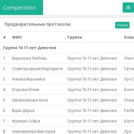
Competition
Предварительные протоколы
Назад
#
ФИО
Группа
Ком
Группа 10-11 лет Девочки
1
Бирилова Любовь
Группа 10-11 лет Девочки
Sher
2
Славгородская Маргарита
Группа 10-11 лет Девочки
Гатч
3
Агеева Вероника
Группа 10-11 лет Девочки
Луч/
4
Егорова Юлия
Группа 10-11 лет Девочки
Балт
5
Овсянникова Анна
Группа 10-11 лет Девочки
Оска
6
Вари Дарья
Группа 10-11 лет Девочки
Perfe
7
Фурман Софья
Группа 10-11 лет Девочки
Балт
8
Новожилова Виктория
Группа 10-11 лет Девочки
Луч