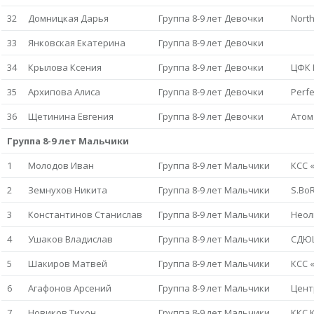
32
Домницкая Дарья
Группа 8-9 лет Девочки
North
33
Янковская Екатерина
Группа 8-9 лет Девочки
34
Крылова Ксения
Группа 8-9 лет Девочки
ЦФК 
35
Архипова Алиса
Группа 8-9 лет Девочки
Perfe
36
Щетинина Евгения
Группа 8-9 лет Девочки
Атом
Группа 8-9 лет Мальчики
1
Молодов Иван
Группа 8-9 лет Мальчики
КСС 
2
Земнухов Никита
Группа 8-9 лет Мальчики
S.Bo
3
Константинов Станислав
Группа 8-9 лет Мальчики
Неол
4
Ушаков Владислав
Группа 8-9 лет Мальчики
СДЮ
5
Шакиров Матвей
Группа 8-9 лет Мальчики
КСС 
6
Агафонов Арсений
Группа 8-9 лет Мальчики
Цент
7
Новиков Тихон
Группа 8-9 лет Мальчики
ККС 